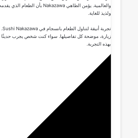
والعالمية. يؤمن الطاهي akazawa
ولذيذ للغاية.
تجر
بهذه التجربة.