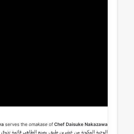
Chef Daisuke Nakazawa‏
of
omakase
serves the
wa