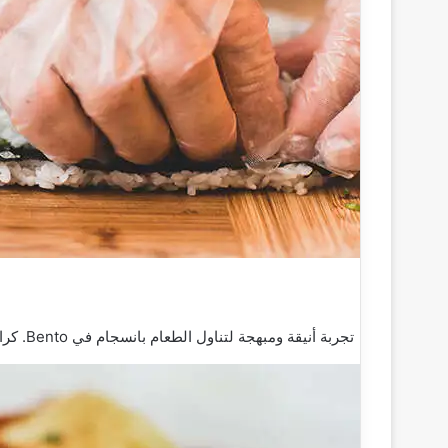
تجربة أنيقة ومبهجة لتناول الطعام بانسجام في Bento‏‏. كراسي عالية الظهر في حانة السوشي مصممة لراحتك في كل زياراتك.