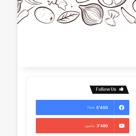
Follow Us
5٬400
Fans
3٬480
متابعون