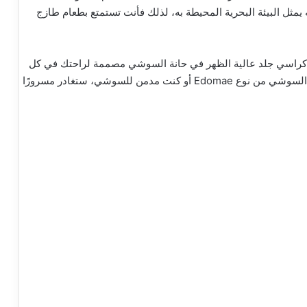
N بأن الطعام الذي يقدمه يمثل البيئة البحرية المحيطة به، لذلك فأنت تستمتع بطعام طازج
بة أنيقة لتناول الطعام بانسجام في Sushi Nakazawa‏. كراسي جلد عالية الظهر في حانة السوشي مصممة لراحتك في كل
زيارة، موضحة كل تفاصيلها. سواء كنت شخص يجرب حديثًا السوشي من نوع Edomae أو كنت مدمن للسوشي، ستغادر مسرورًا