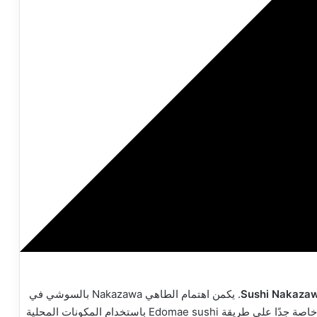
Sushi Nakaza
. يكمن اهتمام الطاهي Nakazawa بالسوشي في
الوجبة المكونة من عشرين طبق. يصنع الطاهي قائمة تذوق خاصة جدًا على طريقة Edomae sushi باستخدام المكونات المحلية