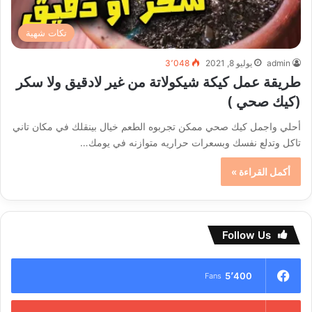
تكات شهية
admin
يوليو 8, 2021
3٬048
طريقة عمل كيكة شيكولاتة من غير لادقيق ولا سكر
(كيك صحي )
أحلي واجمل كيك صحي ممكن تجربوه الطعم خيال بينقلك في مكان تاني
تاكل وتدلع نفسك وبسعرات حراريه متوازنه في يومك…
أكمل القراءة »
Follow Us
5٬400
Fans