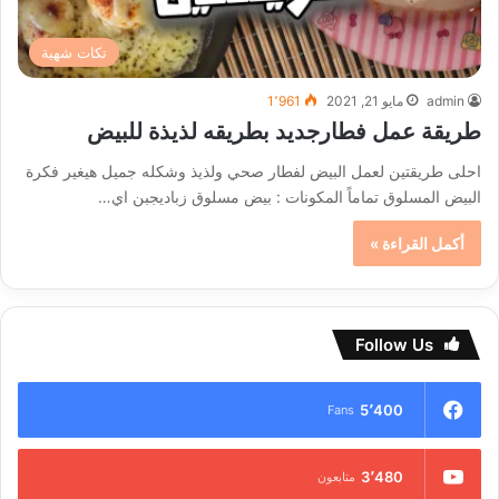
تكات شهية
admin
مايو 21, 2021
1٬961
طريقة عمل فطارجديد بطريقه لذيذة للبيض
احلى طريقتين لعمل البيض لفطار صحي ولذيذ وشكله جميل هيغير فكرة
البيض المسلوق تماماً المكونات : بيض مسلوق زباديجبن اي…
أكمل القراءة »
Follow Us
5٬400
Fans
3٬480
متابعون