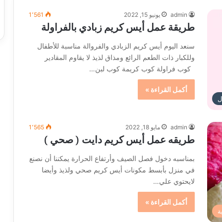
admin
يونيو 15, 2022
1٬561
طريقة عمل أيس كريم زبادي بالفراولة
سنعد اليوم أيس كريم الزبادي والفروالة مناسبة للأطفال
وللكبار ذات الطعم الرائع ومذاق لذيذ لا يقاوم المقادير
كوب فراولة كوب كريمة كوب لبن…
أكمل القراءة »
ل
admin
مايو 18, 2022
1٬565
طريقه عمل أيس كريم دايت ( صحي )
بمناسبه دخول فصل الصيف وأرتفاع الحرارة يمكننا أن نصنع
في منزل بأبسط مكونات أيس كريم صحي ولذيذ وأيضا
لايحتوي علي…
أكمل القراءة »
ة