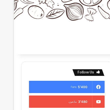
Follow Us
5٬400
Fans
3٬480
متابعون