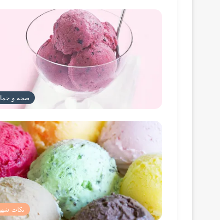
صحة و جما
تكات شهي