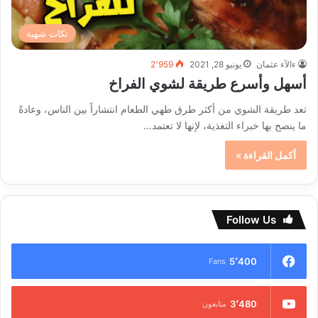
تكات شهية
ءالآء عثمان
يونيو 28, 2021
2٬959
أسهل وأسرع طريقة لشوي الفراخ
تعد طريقة الشوي من أكثر طرق طهي الطعام انتشاراً بين الناس، وعادةً
ما ينصح بها خبراء التغذية، لإنها لا تعتمد…
أكمل القراءة »
Follow Us
5٬400
Fans
3٬480
متابعون