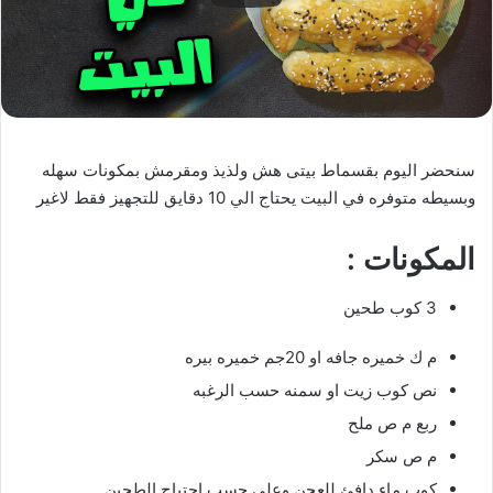
سنحضر اليوم بقسماط بيتى هش ولذيذ ومقرمش بمكونات سهله
وبسيطه متوفره في البيت يحتاج الي 10 دقايق للتجهيز فقط لاغير
المكونات :
3 كوب طحين
م ك خميره جافه او 20جم خميره بيره
نص كوب زيت او سمنه حسب الرغبه
ربع م ص ملح
م ص سكر
كوب ماء دافئ للعجن وعلي حسب احتياج الطحين