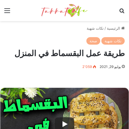
بحث عن
الق
الرئيسية
/
تكات شهية
تكات شهية
صحة
طريقة عمل البقسماط في المنزل
يوليو 29, 2021
2٬059