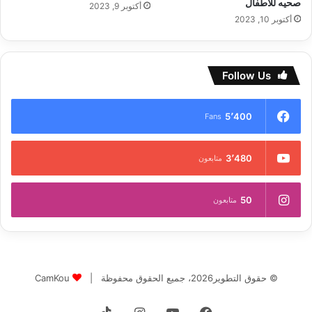
صحيه للأطفال
أكتوبر 9, 2023
أكتوبر 10, 2023
Follow Us
5٬400
Fans
3٬480
متابعون
50
متابعون
© حقوق التطوير2026، جميع الحقوق محفوظة |
CamKou
فيسبوك
‫YouTube
انستقرام
‫TikTok